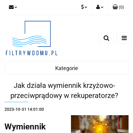
(
0
)
PLN
Zaloguj się
Zarejestruj się
EUR
Dodaj zgłoszenie
Zgody cookies
Kategorie
Jak działa wymiennik krzyżowo-
przeciwprądowy w rekuperatorze?
2023-10-31 14:01:00
Wymiennik