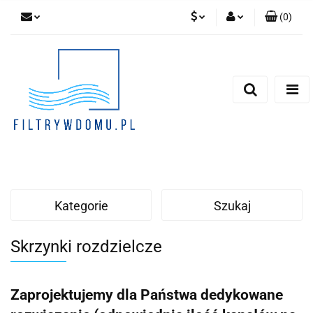
(
0
)
PLN
Zaloguj się
Zarejestruj się
EUR
Dodaj zgłoszenie
Zgody cookies
Kategorie
Szukaj
Skrzynki rozdzielcze
Zaprojektujemy dla Państwa dedykowane