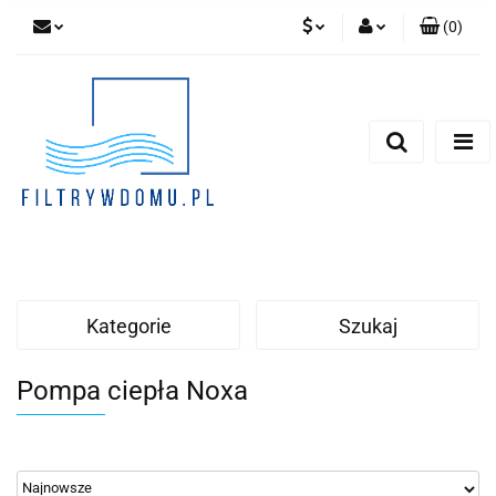
(
0
)
PLN
Zaloguj się
Zarejestruj się
EUR
Dodaj zgłoszenie
Zgody cookies
Kategorie
Szukaj
Pompa ciepła Noxa