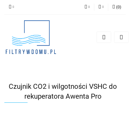
(
0
)
PLN
Zaloguj się
Zarejestruj się
EUR
Dodaj zgłoszenie
Zgody cookies
Czujnik CO2 i wilgotności VSHC do
rekuperatora Awenta Pro