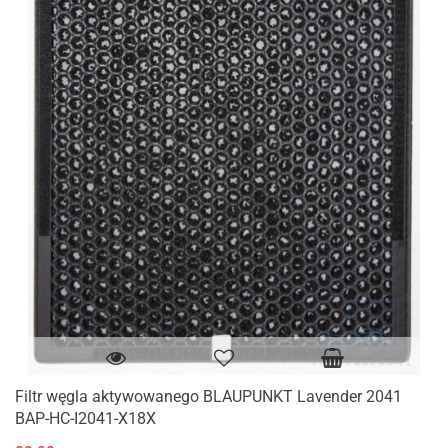
Filtr węgla aktywowanego BLAUPUNKT Lavender 2041
BAP-HC-I2041-X18X