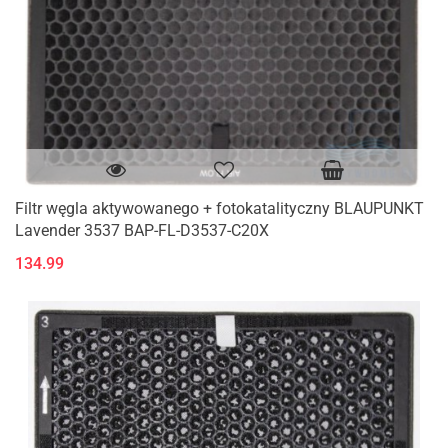
Filtr węgla aktywowanego + fotokatalityczny BLAUPUNKT
Lavender 3537 BAP-FL-D3537-C20X
134.99