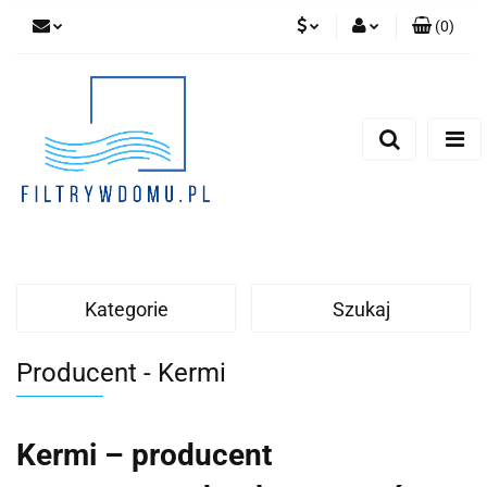
(
0
)
PLN
Zaloguj się
Zarejestruj się
EUR
Dodaj zgłoszenie
Zgody cookies
Kategorie
Szukaj
Producent - Kermi
Kermi – producent