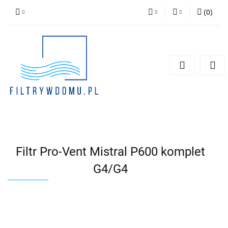
(
0
)
PLN
Zaloguj się
Zarejestruj się
EUR
Dodaj zgłoszenie
Zgody cookies
Filtr Pro-Vent Mistral P600 komplet
G4/G4