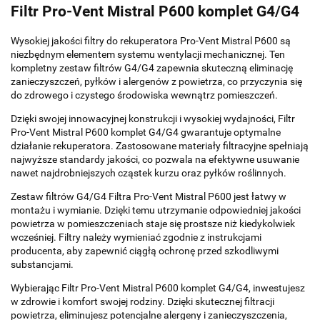
Filtr Pro-Vent Mistral P600 komplet G4/G4
Wysokiej jakości filtry do rekuperatora Pro-Vent Mistral P600 są
niezbędnym elementem systemu wentylacji mechanicznej. Ten
kompletny zestaw filtrów G4/G4 zapewnia skuteczną eliminację
zanieczyszczeń, pyłków i alergenów z powietrza, co przyczynia się
do zdrowego i czystego środowiska wewnątrz pomieszczeń.
Dzięki swojej innowacyjnej konstrukcji i wysokiej wydajności, Filtr
Pro-Vent Mistral P600 komplet G4/G4 gwarantuje optymalne
działanie rekuperatora. Zastosowane materiały filtracyjne spełniają
najwyższe standardy jakości, co pozwala na efektywne usuwanie
nawet najdrobniejszych cząstek kurzu oraz pyłków roślinnych.
Zestaw filtrów G4/G4 Filtra Pro-Vent Mistral P600 jest łatwy w
montażu i wymianie. Dzięki temu utrzymanie odpowiedniej jakości
powietrza w pomieszczeniach staje się prostsze niż kiedykolwiek
wcześniej. Filtry należy wymieniać zgodnie z instrukcjami
producenta, aby zapewnić ciągłą ochronę przed szkodliwymi
substancjami.
Wybierając Filtr Pro-Vent Mistral P600 komplet G4/G4, inwestujesz
w zdrowie i komfort swojej rodziny. Dzięki skutecznej filtracji
powietrza, eliminujesz potencjalne alergeny i zanieczyszczenia,