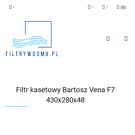
(
0
)
PLN
Zaloguj się
Zarejestruj się
EUR
Dodaj zgłoszenie
Zgody cookies
Filtr kasetowy Bartosz Vena F7
430x280x48