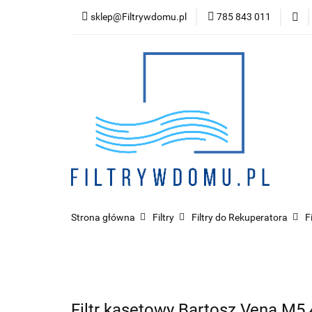
sklep@Filtrywdomu.pl
785 843 011
Kategor
Strona główna
Filtry
Filtry do Rekuperatora
F
Filtr kasetowy Bartosz Vena M5