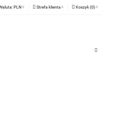
Waluta:
PLN
Strefa klienta
Koszyk
(
0
)
ia
PLN
Zaloguj się
Koszyk jest pusty
EUR
Zarejestruj się
Dodaj zgłoszenie
x
Zgody cookies
urządzenia
Do bezpłatnej dostawy brakuje
-,--
Darmowa dostawa!
Suma
0,00 zł
Cena uwzględnia rabaty