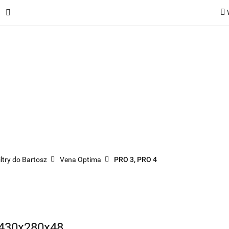
ie
Rekuperatory
Odkurzacze
Pozostałe urządzen
Kategorie
Rekuperatory
Odkurzacze
Pozostałe 
iltry do Bartosz
Vena Optima
PRO 3, PRO 4
 430x280x48