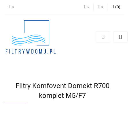
(
0
)
PLN
Zaloguj się
Zarejestruj się
EUR
Dodaj zgłoszenie
Zgody cookies
Filtry Komfovent Domekt R700
komplet M5/F7