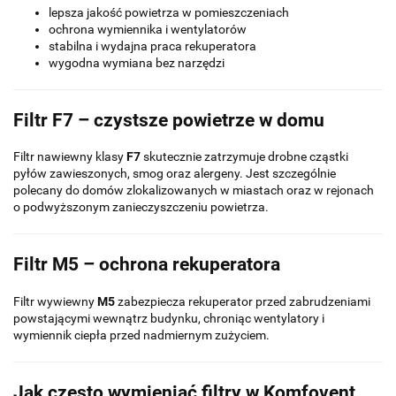
lepsza jakość powietrza w pomieszczeniach
ochrona wymiennika i wentylatorów
stabilna i wydajna praca rekuperatora
wygodna wymiana bez narzędzi
Filtr F7 – czystsze powietrze w domu
Filtr nawiewny klasy
F7
skutecznie zatrzymuje drobne cząstki
pyłów zawieszonych, smog oraz alergeny. Jest szczególnie
polecany do domów zlokalizowanych w miastach oraz w rejonach
o podwyższonym zanieczyszczeniu powietrza.
Filtr M5 – ochrona rekuperatora
Filtr wywiewny
M5
zabezpiecza rekuperator przed zabrudzeniami
powstającymi wewnątrz budynku, chroniąc wentylatory i
wymiennik ciepła przed nadmiernym zużyciem.
Jak często wymieniać filtry w Komfovent