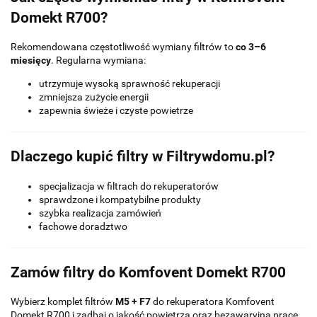
Domekt R700?
Rekomendowana częstotliwość wymiany filtrów to
co 3–6
miesięcy
. Regularna wymiana:
utrzymuje wysoką sprawność rekuperacji
zmniejsza zużycie energii
zapewnia świeże i czyste powietrze
Dlaczego kupić filtry w Filtrywdomu.pl?
specjalizacja w filtrach do rekuperatorów
sprawdzone i kompatybilne produkty
szybka realizacja zamówień
fachowe doradztwo
Zamów filtry do Komfovent Domekt R700
Wybierz komplet filtrów
M5 + F7
do rekuperatora Komfovent
Domekt R700 i zadbaj o jakość powietrza oraz bezawaryjną pracę