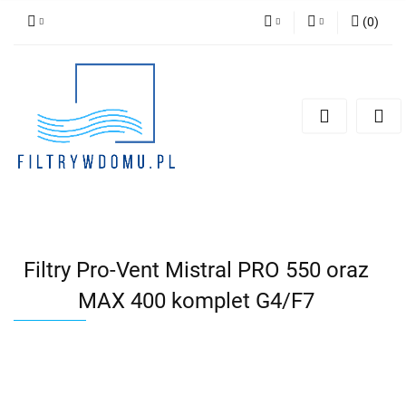
(
0
)
PLN
Zaloguj się
Zarejestruj się
EUR
Dodaj zgłoszenie
Zgody cookies
Filtry Pro-Vent Mistral PRO 550 oraz
MAX 400 komplet G4/F7