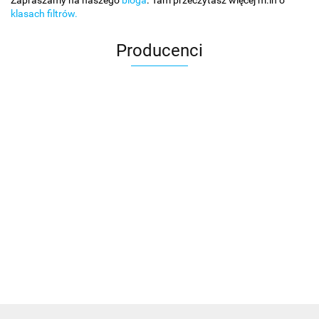
Zapraszamy na naszego
bloga
. Tam przeczytasz więcej m.in o
klasach filtrów.
Producenci