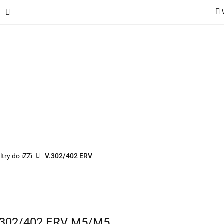
ie
Rekuperatory
Odkurzacze
Pozostałe urządzen
Kategorie
Rekuperatory
Odkurzacze
Pozostałe 
iltry do iZZi
V.302/402 ERV
i V.302/402 ERV M5/M5