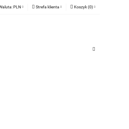
Waluta:
PLN
Strefa klienta
Koszyk
(
0
)
ia
PLN
Zaloguj się
Koszyk jest pusty
EUR
Zarejestruj się
Dodaj zgłoszenie
x
Zgody cookies
urządzenia
Do bezpłatnej dostawy brakuje
-,--
Darmowa dostawa!
Suma
0,00 zł
Cena uwzględnia rabaty