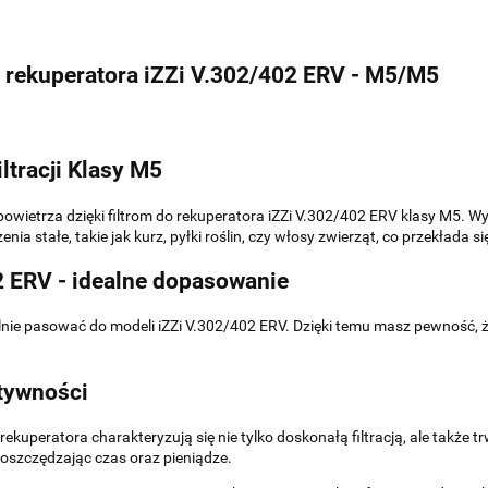
o rekuperatora iZZi V.302/402 ERV - M5/M5
ltracji Klasy M5
owietrza dzięki filtrom do rekuperatora iZZi V.302/402 ERV klasy M5. 
zenia stałe, takie jak kurz, pyłki roślin, czy włosy zwierząt, co przekłada
 ERV - idealne dopasowanie
ealnie pasować do modeli iZZi V.302/402 ERV. Dzięki temu masz pewność,
ktywności
rekuperatora charakteryzują się nie tylko doskonałą filtracją, ale także
 oszczędzając czas oraz pieniądze.