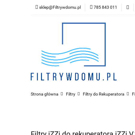
sklep@Filtrywdomu.pl
785 843 011
Kategor
Strona główna
Filtry
Filtry do Rekuperatora
F
Filtry iZZi do rekuperatora iZZ