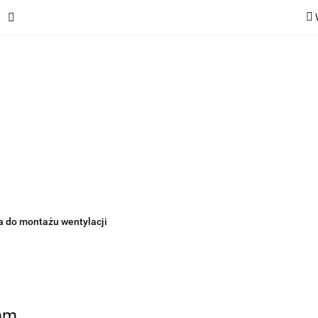
ie
Rekuperatory
Odkurzacze
Pozostałe urządzen
Kategorie
Rekuperatory
Odkurzacze
Pozostałe 
a do montażu wentylacji
6mm