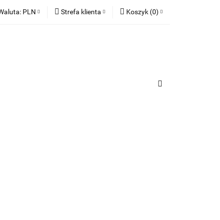
Waluta:
PLN
Strefa klienta
Koszyk
(
0
)
ia
PLN
Zaloguj się
Koszyk jest pusty
EUR
Zarejestruj się
Dodaj zgłoszenie
x
Zgody cookies
urządzenia
Do bezpłatnej dostawy brakuje
-,--
Darmowa dostawa!
Suma
0,00 zł
Cena uwzględnia rabaty