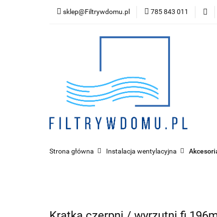
sklep@Filtrywdomu.pl
785 843 011
Kategor
Strona główna
Instalacja wentylacyjna
Akcesori
Kratka czerpni / wyrzutni fi 19