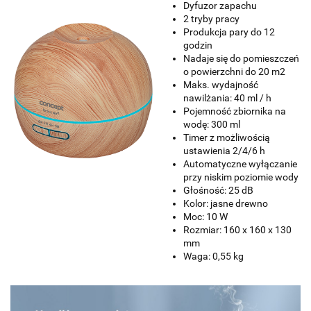
Dyfuzor zapachu
2 tryby pracy
Produkcja pary do 12
godzin
Nadaje się do pomieszczeń
o powierzchni do 20 m2
Maks. wydajność
nawilżania: 40 ml / h
Pojemność zbiornika na
wodę: 300 ml
Timer z możliwością
ustawienia 2/4/6 h
Automatyczne wyłączanie
przy niskim poziomie wody
Głośność: 25 dB
Kolor: jasne drewno
Moc: 10 W
Rozmiar: 160 x 160 x 130
mm
Waga: 0,55 kg