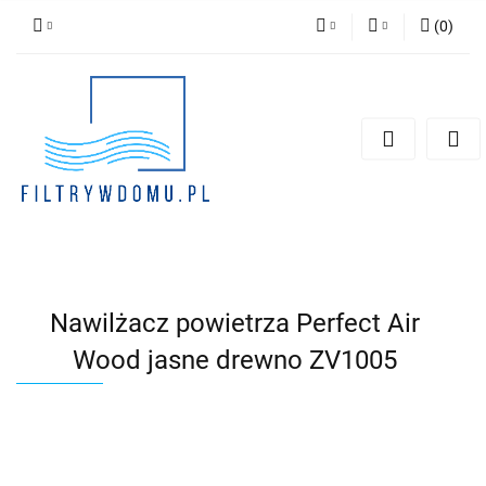
(
0
)
PLN
Zaloguj się
Zarejestruj się
EUR
Dodaj zgłoszenie
Zgody cookies
Nawilżacz powietrza Perfect Air
Wood jasne drewno ZV1005