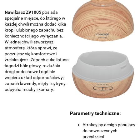
Nawilżacz ZV1005
posiada
specjalne miejsce, do którego w
każdej chwili można dodać kilka
kropli ulubionego zapachu bez
konieczności jego wyłączania.
W jednej chwili stworzysz
atmosferę, która sprawi, że
poczujesz się komfortowo i
zrelaksujesz. Zapach eukaliptusa
łagodzi bóle głowy, rozluźnia
drogi oddechowe i ogólnie
wspiera układ odpornościowy;
zapach lawendy, mięty i cytryny
odpycha muchy i komary.
Parametry techniczne:
Atrakcyjny design pasujący
do nowoczesnych
przestrzeni