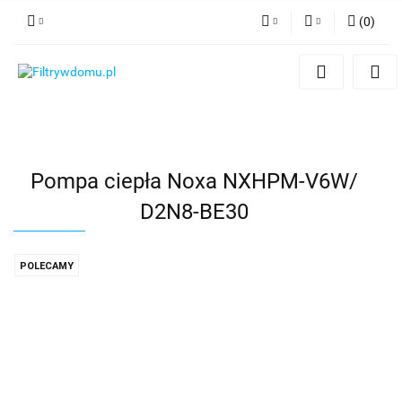
(
0
)
PLN
Zaloguj się
Zarejestruj się
EUR
Dodaj zgłoszenie
Zgody cookies
Pompa ciepła Noxa NXHPM-V6W/
D2N8-BE30
POLECAMY