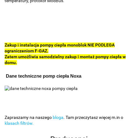
temperatury, protokół ModBus.
Zakup i instalacja pompy ciepła monoblok NIE PODLEGA
ograniczeniom F-GAZ.
Zatem umożliwia samodzielny zakup i montaż pompy ciepła w
domu.
Dane techniczne pomp ciepła Noxa
Zapraszamy na naszego
bloga
. Tam przeczytasz więcej m.in o
klasach filtrów.