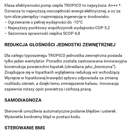
Klasa efektywności pomp ciepła TROPICO to najwyższa: A+++ *.
Oznacza to najwyższą oszczędność energii elektrycznej, a co za
tym idzie pieniędzy i najmniejszą ingerencję w środowisko.
– Ogrzewanie o pełnej wydajności do -10°C
– Najwyższy punktowy współczynnik wydajności COP 5,2
– Sezonowa sprawność cieplna SCOP 4,8
REDUKCJA GŁOŚNOŚCI JEDNOSTKI ZEWNĘTRZNEJ
Dla całego typoszeregu TROPICO jednostka zewnętrzna posiada
tylko jeden wentylator. Ponadto została zastosowana innowacyjna
konstrukcja powierzchni łopatek (określana jako „bioniczna”).
Znajdujące się w łopatkach wgłębienia redukują wir wchodzący.
Wycięcie w łopatkowej krawędzi spływu odpowiada za zmianę
rozkładu ciśnień, a dzięki temu zmniejszenie hałasu. Innowacja
zapewnia niższy opór powietrza i cichszą pracę.
SAMODIAGNOZA
Sterownik umożliwia automatyczne podanie błędów i usterek.
Wyświetla konkretny błąd w postaci kodu.
STEROWANIE BMS