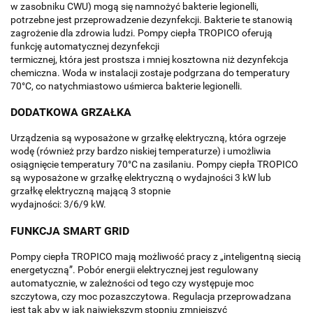
w zasobniku CWU) mogą się namnożyć bakterie legionelli,
potrzebne jest przeprowadzenie dezynfekcji. Bakterie te stanowią
zagrożenie dla zdrowia ludzi. Pompy ciepła TROPICO oferują
funkcję automatycznej dezynfekcji
termicznej, która jest prostsza i mniej kosztowna niż dezynfekcja
chemiczna. Woda w instalacji zostaje podgrzana do temperatury
70°C, co natychmiastowo uśmierca bakterie legionelli.
DODATKOWA GRZAŁKA
Urządzenia są wyposażone w grzałkę elektryczną, która ogrzeje
wodę (również przy bardzo niskiej temperaturze) i umożliwia
osiągnięcie temperatury 70°C na zasilaniu. Pompy ciepła TROPICO
są wyposażone w grzałkę elektryczną o wydajności 3 kW lub
grzałkę elektryczną mającą 3 stopnie
wydajności: 3/6/9 kW.
FUNKCJA SMART GRID
Pompy ciepła TROPICO mają możliwość pracy z „inteligentną siecią
energetyczną”. Pobór energii elektrycznej jest regulowany
automatycznie, w zależności od tego czy występuje moc
szczytowa, czy moc pozaszczytowa. Regulacja przeprowadzana
jest tak aby w jak największym stopniu zmniejszyć