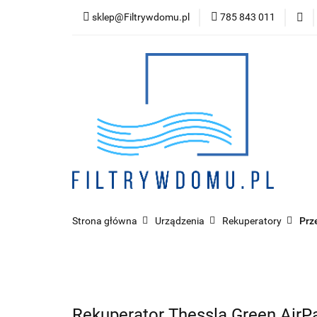
sklep@Filtrywdomu.pl
785 843 011
Kategor
Strona główna
Urządzenia
Rekuperatory
Prz
Rekuperator Thessla Green Air