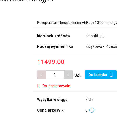
Rekuperator Thessla Green AirPack4 300h Energ
kierunek króćców
na boki (H)
Rodzaj wymiennika
Krzyżowo - Przec
11499.00
szt.
Do koszyka
Do przechowalni
Wysyłka w ciągu
7 dni
Cena przesyłki
0