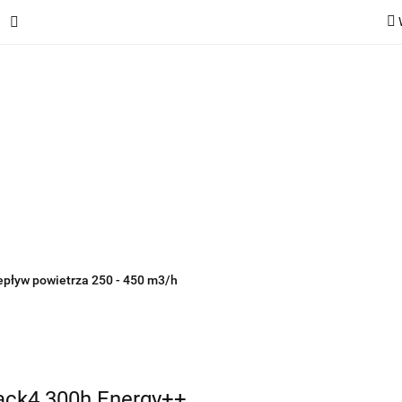
ie
Rekuperatory
Odkurzacze
Pozostałe urządzen
Kategorie
Rekuperatory
Odkurzacze
Pozostałe 
epływ powietrza 250 - 450 m3/h
Pack4 300h Energy++