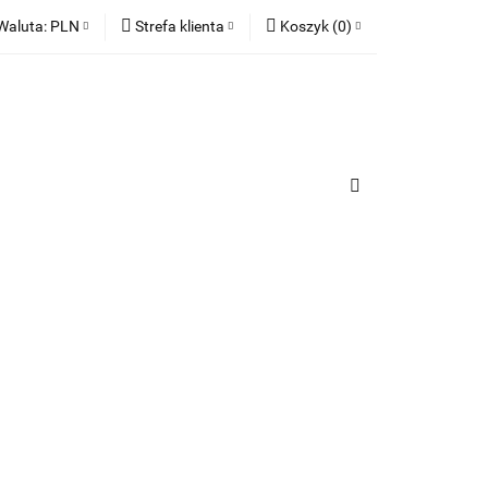
Waluta:
PLN
Strefa klienta
Koszyk
(
0
)
ia
PLN
Zaloguj się
Koszyk jest pusty
EUR
Zarejestruj się
Dodaj zgłoszenie
x
Zgody cookies
urządzenia
Do bezpłatnej dostawy brakuje
-,--
Darmowa dostawa!
Suma
0,00 zł
Cena uwzględnia rabaty