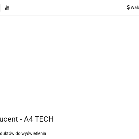
Wal
e
Rekuperatory
Odkurzacze
Pozostałe urządzen
Kategorie
Rekuperatory
Odkurzacze
Pozostałe 
ucent - A4 TECH
oduktów do wyświetlenia