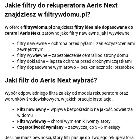
Jakie filtry do rekuperatora Aeris Next
znajdziesz w filtrywdomu.pl?
W ofercie
filtrywdomu.pl
znajdziesz
filtry idealnie dopasowane do
central Aeris Next
, zarówno jako filtry nawiewne, jak i wywiewne.
filtry nawiewne – ochrona przed pyłami i zanieczyszczeniami
zewnętrznymi
filtry wywiewne – zabezpieczenie centrali od strony domu
filtry dokładne – lepsza ochrona przed drobnymi cząstkami
filtry dopasowane wymiarowo – bez konieczności przeróbek
Jaki filtr do Aeris Next wybrać?
Wybór odpowiedniego filtra zależy od modelu rekuperatora oraz
warunków środowiskowych, w jakich pracuje instalacja.
Filtr nawiewny
– wpływa bezpośrednio na jakość powietrza
w domu
Filtr wywiewny
– chroni wymiennik i wentylatory
Częstotliwość wymiany
– zazwyczaj co 3–6 miesięcy
Jeśli nie masz pewności, który filtr pasuje do Twojego rekuperatora