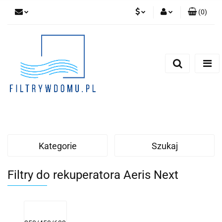
(
0
)
PLN
Zaloguj się
Zarejestruj się
EUR
Dodaj zgłoszenie
Zgody cookies
Kategorie
Szukaj
Filtry do rekuperatora Aeris Next