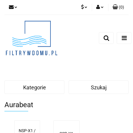
(
0
)
PLN
Zaloguj się
Zarejestruj się
EUR
Dodaj zgłoszenie
Zgody cookies
Kategorie
Szukaj
Aurabeat
NSP-X1 /