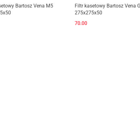
Produkt niedostępny
Produkt niedostępny
asetowy Bartosz Vena M5
Filtr kasetowy Bartosz Vena 
5x50
275x275x50
70.00