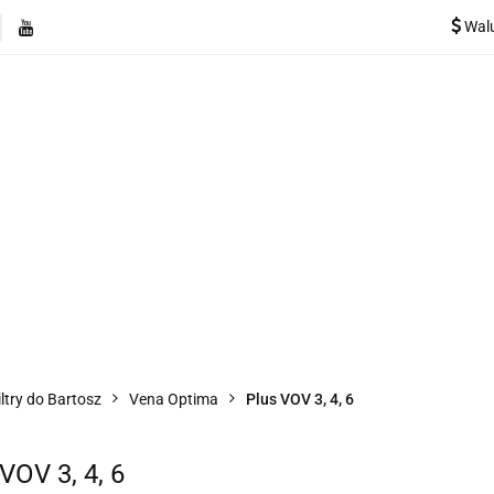
Wal
e
Rekuperatory
Odkurzacze
Pozostałe urządzen
Kategorie
Rekuperatory
Odkurzacze
Pozostałe 
iltry do Bartosz
Vena Optima
Plus VOV 3, 4, 6
VOV 3, 4, 6