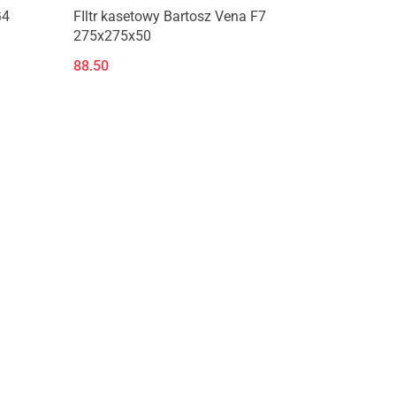
Produkt niedostępny
G4
FIltr kasetowy Bartosz Vena F7
275x275x50
88.50