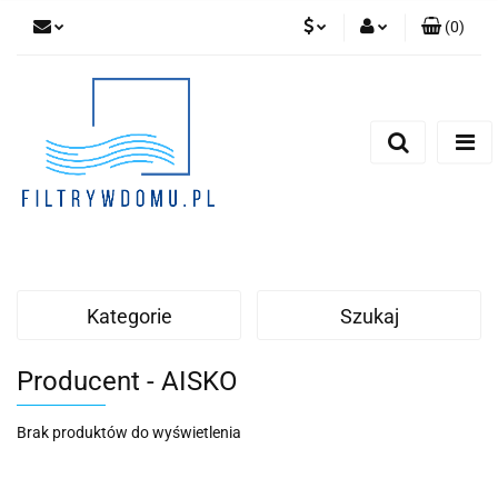
(
0
)
PLN
Zaloguj się
Zarejestruj się
EUR
Dodaj zgłoszenie
Zgody cookies
Kategorie
Szukaj
Producent - AISKO
Brak produktów do wyświetlenia