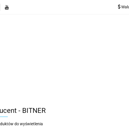
Wal
e
Rekuperatory
Odkurzacze
Pozostałe urządzen
Kategorie
Rekuperatory
Odkurzacze
Pozostałe 
ucent - BITNER
oduktów do wyświetlenia