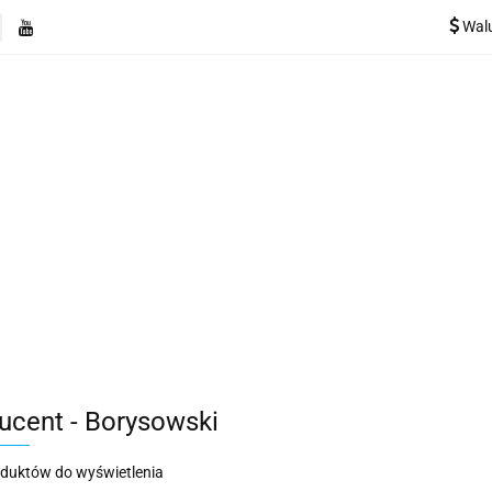
Wal
e
Rekuperatory
Odkurzacze
Pozostałe urządzen
Kategorie
Rekuperatory
Odkurzacze
Pozostałe 
ucent - Borysowski
oduktów do wyświetlenia