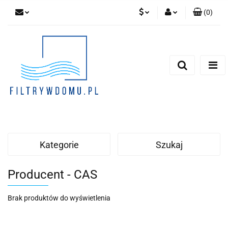
(
0
)
PLN
Zaloguj się
Zarejestruj się
EUR
Dodaj zgłoszenie
Zgody cookies
Kategorie
Szukaj
Producent - CAS
Brak produktów do wyświetlenia