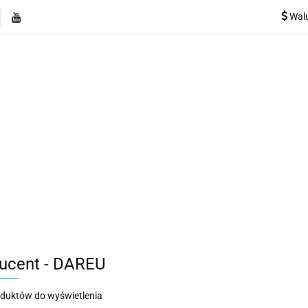
Wal
e
Rekuperatory
Odkurzacze
Pozostałe urządzen
Kategorie
Rekuperatory
Odkurzacze
Pozostałe 
ucent - DAREU
oduktów do wyświetlenia