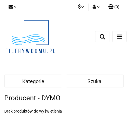
(
0
)
PLN
Zaloguj się
Zarejestruj się
EUR
Dodaj zgłoszenie
Zgody cookies
Kategorie
Szukaj
Producent - DYMO
Brak produktów do wyświetlenia