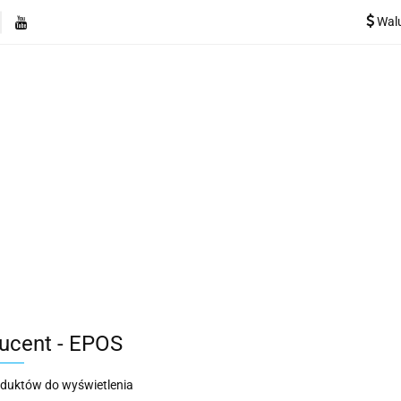
Wal
e
Rekuperatory
Odkurzacze
Pozostałe urządzen
Kategorie
Rekuperatory
Odkurzacze
Pozostałe 
ucent - EPOS
oduktów do wyświetlenia