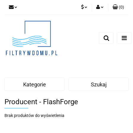
(
0
)
PLN
Zaloguj się
Zarejestruj się
EUR
Dodaj zgłoszenie
Zgody cookies
Kategorie
Szukaj
Producent - FlashForge
Brak produktów do wyświetlenia