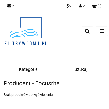
(
0
)
PLN
Zaloguj się
Zarejestruj się
EUR
Dodaj zgłoszenie
Zgody cookies
Kategorie
Szukaj
Producent - Focusrite
Brak produktów do wyświetlenia