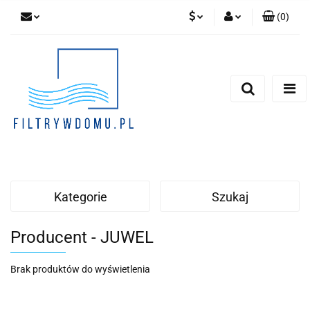
(
0
)
PLN
Zaloguj się
Zarejestruj się
EUR
Dodaj zgłoszenie
Zgody cookies
Kategorie
Szukaj
Producent - JUWEL
Brak produktów do wyświetlenia