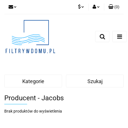
(
0
)
PLN
Zaloguj się
Zarejestruj się
EUR
Dodaj zgłoszenie
Zgody cookies
Kategorie
Szukaj
Producent - Jacobs
Brak produktów do wyświetlenia