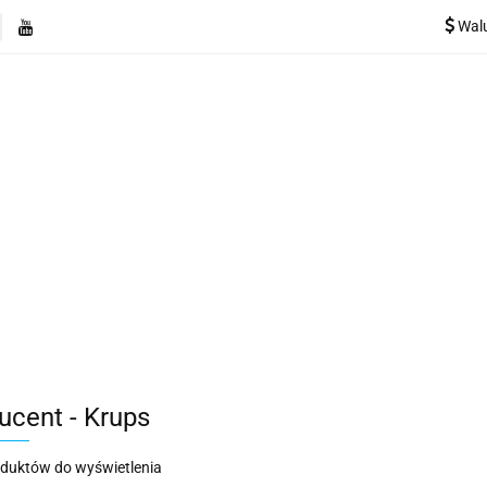
Wal
e
Rekuperatory
Odkurzacze
Pozostałe urządzen
Kategorie
Rekuperatory
Odkurzacze
Pozostałe 
ucent - Krups
oduktów do wyświetlenia