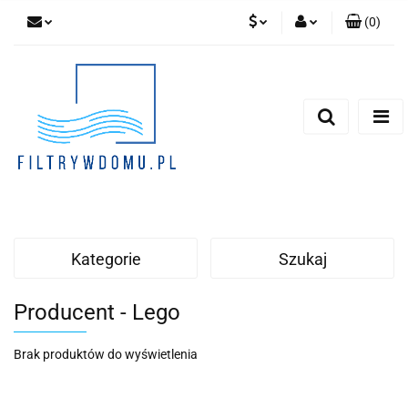
(
0
)
PLN
Zaloguj się
Zarejestruj się
EUR
Dodaj zgłoszenie
Zgody cookies
Kategorie
Szukaj
Producent - Lego
Brak produktów do wyświetlenia