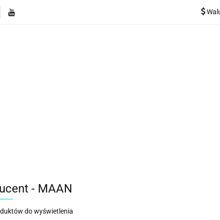
Wal
e
Rekuperatory
Odkurzacze
Pozostałe urządzen
Kategorie
Rekuperatory
Odkurzacze
Pozostałe 
ucent - MAAN
oduktów do wyświetlenia