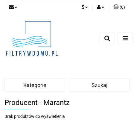
(
0
)
PLN
Zaloguj się
Zarejestruj się
EUR
Dodaj zgłoszenie
Zgody cookies
Kategorie
Szukaj
Producent - Marantz
Brak produktów do wyświetlenia