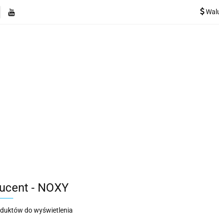
Wal
e
Rekuperatory
Odkurzacze
Pozostałe urządzen
Kategorie
Rekuperatory
Odkurzacze
Pozostałe 
ucent - NOXY
oduktów do wyświetlenia