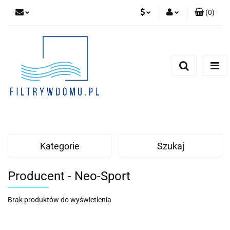
(
0
)
PLN
Zaloguj się
Zarejestruj się
EUR
Dodaj zgłoszenie
Zgody cookies
Kategorie
Szukaj
Producent - Neo-Sport
Brak produktów do wyświetlenia