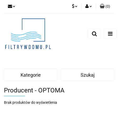
(
0
)
PLN
Zaloguj się
Zarejestruj się
EUR
Dodaj zgłoszenie
Zgody cookies
Kategorie
Szukaj
Producent - OPTOMA
Brak produktów do wyświetlenia