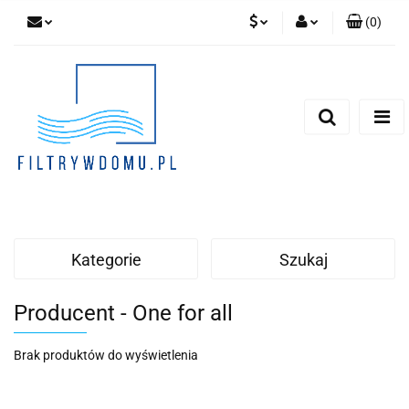
(
0
)
PLN
Zaloguj się
Zarejestruj się
EUR
Dodaj zgłoszenie
Zgody cookies
Kategorie
Szukaj
Producent - One for all
Brak produktów do wyświetlenia