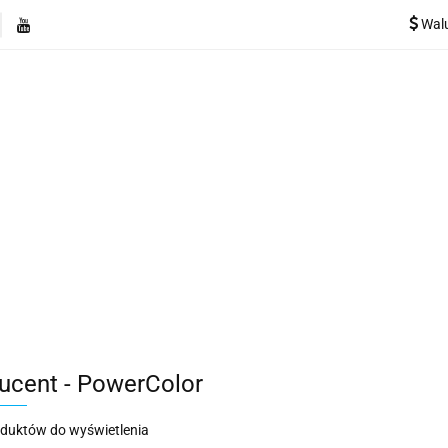
Wal
e
Rekuperatory
Odkurzacze
Pozostałe urządzen
Kategorie
Rekuperatory
Odkurzacze
Pozostałe 
ucent - PowerColor
oduktów do wyświetlenia