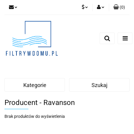
(
0
)
PLN
Zaloguj się
Zarejestruj się
EUR
Dodaj zgłoszenie
Zgody cookies
Kategorie
Szukaj
Producent - Ravanson
Brak produktów do wyświetlenia