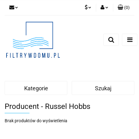
(
0
)
PLN
Zaloguj się
Zarejestruj się
EUR
Dodaj zgłoszenie
Zgody cookies
Kategorie
Szukaj
Producent - Russel Hobbs
Brak produktów do wyświetlenia