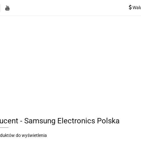
Wal
e
Rekuperatory
Odkurzacze
Pozostałe urządzen
Kategorie
Rekuperatory
Odkurzacze
Pozostałe 
ucent - Samsung Electronics Polska
oduktów do wyświetlenia