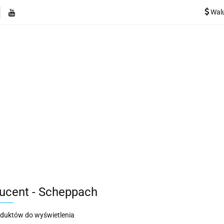
Wal
e
Rekuperatory
Odkurzacze
Pozostałe urządzen
Kategorie
Rekuperatory
Odkurzacze
Pozostałe 
ucent - Scheppach
oduktów do wyświetlenia