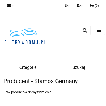
(
0
)
PLN
Zaloguj się
Zarejestruj się
EUR
Dodaj zgłoszenie
Zgody cookies
Kategorie
Szukaj
Producent - Stamos Germany
Brak produktów do wyświetlenia