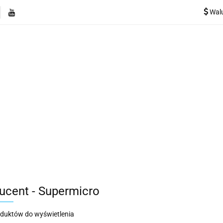
Wal
e
Rekuperatory
Odkurzacze
Pozostałe urządzen
Kategorie
Rekuperatory
Odkurzacze
Pozostałe 
ucent - Supermicro
oduktów do wyświetlenia