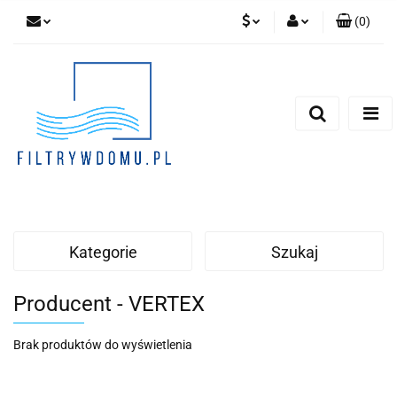
(
0
)
PLN
Zaloguj się
Zarejestruj się
EUR
Dodaj zgłoszenie
Zgody cookies
Kategorie
Szukaj
Producent - VERTEX
Brak produktów do wyświetlenia