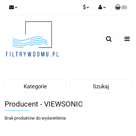
(
0
)
PLN
Zaloguj się
Zarejestruj się
EUR
Dodaj zgłoszenie
Zgody cookies
Kategorie
Szukaj
Producent - VIEWSONIC
Brak produktów do wyświetlenia