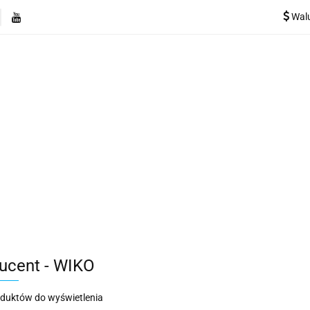
Wal
e
Rekuperatory
Odkurzacze
Pozostałe urządzen
Kategorie
Rekuperatory
Odkurzacze
Pozostałe 
ucent - WIKO
oduktów do wyświetlenia