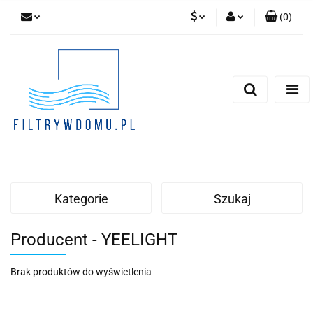
(
0
)
PLN
Zaloguj się
Zarejestruj się
EUR
Dodaj zgłoszenie
Zgody cookies
Kategorie
Szukaj
Producent - YEELIGHT
Brak produktów do wyświetlenia